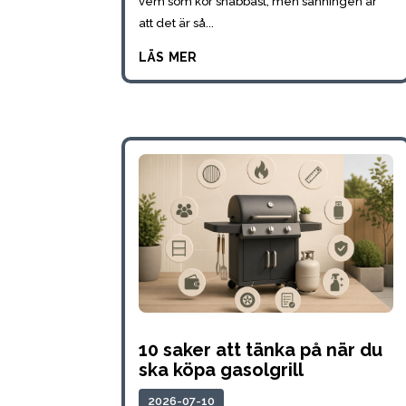
vem som kör snabbast, men sanningen är
att det är så...
läs mer
10 saker att tänka på när du
ska köpa gasolgrill
2026-07-10