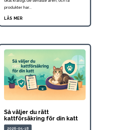
ökat kraftigt de senaste åren, och få
produkter har...
läs mer
Så väljer du rätt
kattförsäkring för din katt
2026-05-18