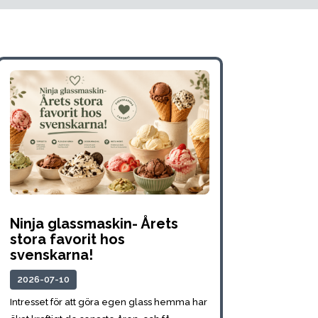
Ninja glassmaskin- Årets
stora favorit hos
svenskarna!
2026-07-10
Intresset för att göra egen glass hemma har