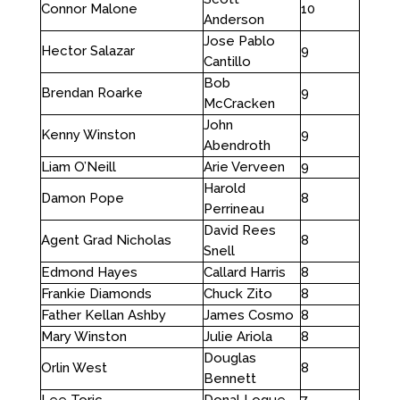
Connor Malone
10
Anderson
Jose Pablo
Hector Salazar
9
Cantillo
Bob
Brendan Roarke
9
McCracken
John
Kenny Winston
9
Abendroth
Liam O’Neill
Arie Verveen
9
Harold
Damon Pope
8
Perrineau
David Rees
Agent Grad Nicholas
8
Snell
Edmond Hayes
Callard Harris
8
Frankie Diamonds
Chuck Zito
8
Father Kellan Ashby
James Cosmo
8
Mary Winston
Julie Ariola
8
Douglas
Orlin West
8
Bennett