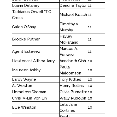
Luann Delaney
Dendrie Taylor
11
Taddarius Orwell ’T.O.’
Michael Beach
11
Cross
Timothy V.
Galen O’Shay
11
Murphy
Hayley
Brooke Putner
11
McFarland
Marcos A.
Agent Estevez
11
Ferraez
Lieutenant Althea Jarry
Annabeth Gish
10
Paula
Maureen Ashby
10
Malcomson
Laroy Wayne
Tory Kittles
10
AJ Weston
Henry Rollins
10
Homeless Woman
Olivia Burnette
10
Chris ’V-Lin’ Von Lin
Wally Rudolph
10
Lela Jane
Ellie Winston
10
Cortines
Scott