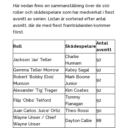
Här nedan finns en sammanställning över de 100
roller och skådespelare som har medverkat i flest
avsnitt av serien. Listan är sorterad efter antal
avsnitt, där de med flest framträdanden kommer
först.
Antal
Roll
Skådespelare
avsnitt
Charlie
Jackson ’Jax’ Teller
92
Hunnam
Gemma Teller Morrow
Katey Sagal
92
Robert ’Bobby Elvis’
Mark Boone
92
Munson
Junior
Alexander ’Tig’ Trager
Kim Coates
92
Tommy
Filip ’Chibs’ Telford
92
Flanagan
Juan Carlos ’Juice’ Ortiz
Theo Rossi
90
Wayne Unser / Chief
Dayton Callie
88
Wayne Unser