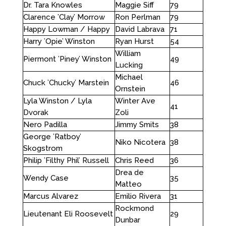
Dr. Tara Knowles
Maggie Siff
79
Clarence ’Clay’ Morrow
Ron Perlman
79
Happy Lowman / Happy
David Labrava
71
Harry ’Opie’ Winston
Ryan Hurst
54
William
Piermont ’Piney’ Winston
49
Lucking
Michael
Chuck ’Chucky’ Marstein
46
Ornstein
Lyla Winston / Lyla
Winter Ave
41
Dvorak
Zoli
Nero Padilla
Jimmy Smits
38
George ’Ratboy’
Niko Nicotera
38
Skogstrom
Philip ’Filthy Phil’ Russell
Chris Reed
36
Drea de
Wendy Case
35
Matteo
Marcus Alvarez
Emilio Rivera
31
Rockmond
Lieutenant Eli Roosevelt
29
Dunbar