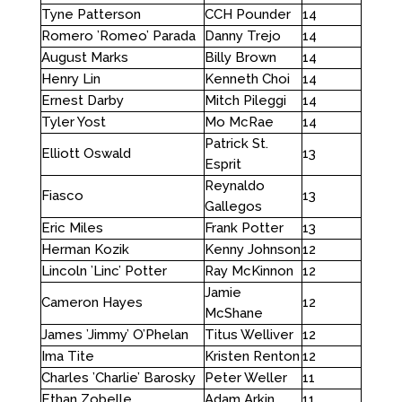
Tyne Patterson
CCH Pounder
14
Romero ’Romeo’ Parada
Danny Trejo
14
August Marks
Billy Brown
14
Henry Lin
Kenneth Choi
14
Ernest Darby
Mitch Pileggi
14
Tyler Yost
Mo McRae
14
Patrick St.
Elliott Oswald
13
Esprit
Reynaldo
Fiasco
13
Gallegos
Eric Miles
Frank Potter
13
Herman Kozik
Kenny Johnson
12
Lincoln ’Linc’ Potter
Ray McKinnon
12
Jamie
Cameron Hayes
12
McShane
James ’Jimmy’ O’Phelan
Titus Welliver
12
Ima Tite
Kristen Renton
12
Charles ’Charlie’ Barosky
Peter Weller
11
Ethan Zobelle
Adam Arkin
11