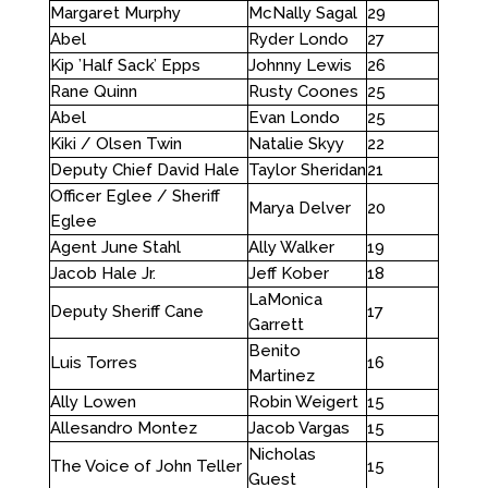
Margaret Murphy
McNally Sagal
29
Abel
Ryder Londo
27
Kip ’Half Sack’ Epps
Johnny Lewis
26
Rane Quinn
Rusty Coones
25
Abel
Evan Londo
25
Kiki / Olsen Twin
Natalie Skyy
22
Deputy Chief David Hale
Taylor Sheridan
21
Officer Eglee / Sheriff
Marya Delver
20
Eglee
Agent June Stahl
Ally Walker
19
Jacob Hale Jr.
Jeff Kober
18
LaMonica
Deputy Sheriff Cane
17
Garrett
Benito
Luis Torres
16
Martinez
Ally Lowen
Robin Weigert
15
Allesandro Montez
Jacob Vargas
15
Nicholas
The Voice of John Teller
15
Guest