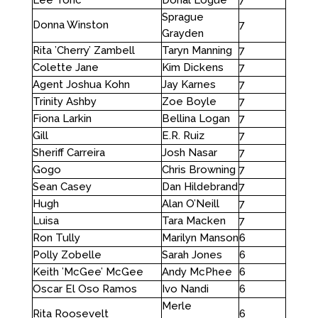
Lee Toric
Donal Logue
7
Sprague
Donna Winston
7
Grayden
Rita ’Cherry’ Zambell
Taryn Manning
7
Colette Jane
Kim Dickens
7
Agent Joshua Kohn
Jay Karnes
7
Trinity Ashby
Zoe Boyle
7
Fiona Larkin
Bellina Logan
7
Gill
E.R. Ruiz
7
Sheriff Carreira
Josh Nasar
7
Gogo
Chris Browning
7
Sean Casey
Dan Hildebrand
7
Hugh
Alan O’Neill
7
Luisa
Tara Macken
7
Ron Tully
Marilyn Manson
6
Polly Zobelle
Sarah Jones
6
Keith ’McGee’ McGee
Andy McPhee
6
Oscar El Oso Ramos
Ivo Nandi
6
Merle
Rita Roosevelt
6