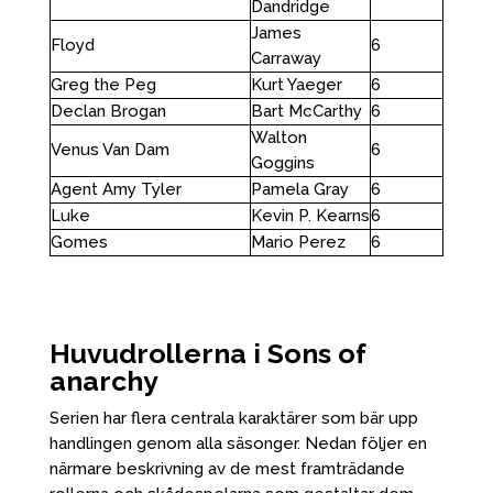
Dandridge
James
Floyd
6
Carraway
Greg the Peg
Kurt Yaeger
6
Declan Brogan
Bart McCarthy
6
Walton
Venus Van Dam
6
Goggins
Agent Amy Tyler
Pamela Gray
6
Luke
Kevin P. Kearns
6
Gomes
Mario Perez
6
Huvudrollerna i Sons of
anarchy
Serien har flera centrala karaktärer som bär upp
handlingen genom alla säsonger. Nedan följer en
närmare beskrivning av de mest framträdande