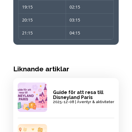
19:15
02:15
20:15
03:15
21:15
04:15
Liknande artiklar
Guide för att resa till
Disneyland Paris
2025-12-08
|
Äventyr & aktiviteter